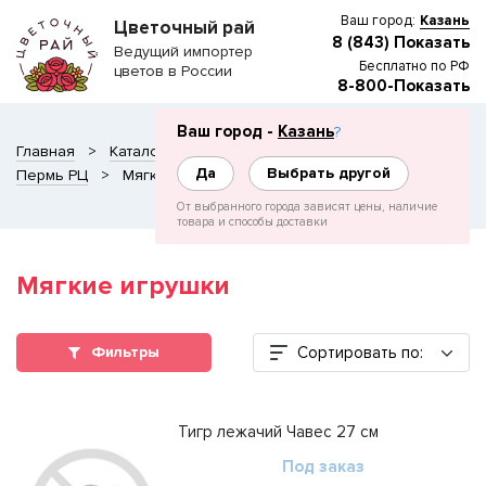
Ваш город:
Казань
Цветочный рай
8 (843) Показать
Ведущий импортер
Бесплатно по РФ
цветов в России
8-800-Показать
Ваш город -
Казань
?
Главная
Каталог
СОПУТСТВУЮЩИЕ ТОВАРЫ
Да
Выбрать другой
Пермь РЦ
Мягкие игрушки
От выбранного города зависят цены, наличие
товара и способы доставки
Мягкие игрушки
Сортировать по:
Фильтры
Тигр лежачий Чавес 27 см
Под заказ