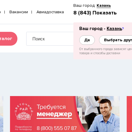
Ваш город:
Казань
p
Вакансии
Авиадоставка
8 (843) Показать
Ваш город -
Казань
?
талог
Да
Выбрать дру
От выбранного города зависят це
товара и способы доставки