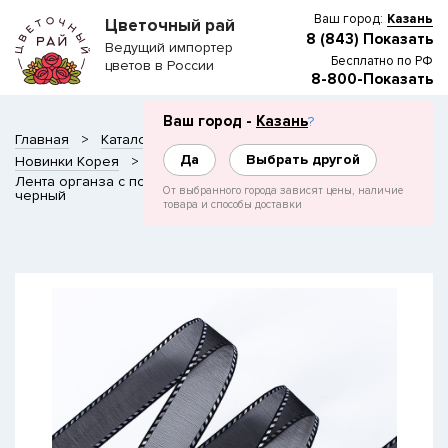
Ваш город:
Казань
Цветочный рай
8 (843) Показать
Ведущий импортер
Бесплатно по РФ
цветов в России
8-800-Показать
Ваш город -
Казань
?
Главная
Каталог
СОПУТСТВУЮЩИЕ ТОВАРЫ
Да
Выбрать другой
Новинки Корея
Доп позиции
Лента органза с полосами по краям 2,5см*35ярд, цвет
От выбранного города зависят цены, наличие
черный
товара и способы доставки