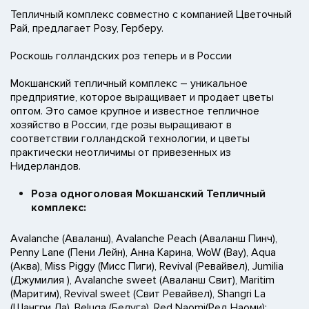
Тепличный комплекс совместно с компанией Цветочный
Рай, предлагает Розу, Герберу.
Роскошь голландских роз теперь и в России
Мокшанский тепличный комплекс – уникальное
предприятие, которое выращивает и продает цветы
оптом. Это самое крупное и известное тепличное
хозяйство в России, где розы выращивают в
соответствии голландской технологии, и цветы
практически неотличимы от привезенных из
Нидерландов.
Роза одноголовая Мокшанский Тепличный
комплекс:
Avalanche (Аваланш), Avalanche Peach (Аваланш Пинч),
Penny Lane (Пени Лейн), Анна Карина, WoW (Вау), Aqua
(Аква), Miss Piggy (Мисс Пиги), Revival (Ревайвел), Jumilia
(Джумилия ), Avalanche sweet (Аваланш Свит), Maritim
(Маритим), Revival sweet (Свит Ревайвел), Shangri La
(Шангри Ла), Beluga (Белуга), Red Naomi(Ред Наоми):