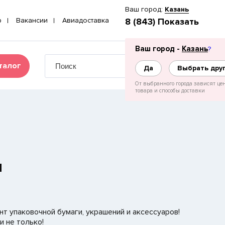
Ваш город:
Казань
p
Вакансии
Авиадоставка
8 (843) Показать
Ваш город -
Казань
?
талог
Да
Выбрать дру
От выбранного города зависят це
товара и способы доставки
ы
т упаковочной бумаги, украшений и аксессуаров!
и не только!