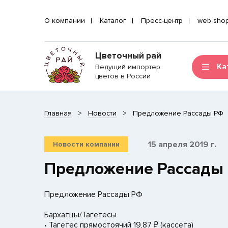
О компании
Каталог
Пресс-центр
web sho
Цветочный рай
Ка
Ведущий импортер
цветов в России
Главная
Новости
​Предложение Рассады РФ
15 апреля 2019 г.
Новости компании
​Предложение Рассады
Предложение Рассады РФ
Бархатцы/Тагетесы
• Тагетес прямостоячий 19,87 ₽ (кассета)