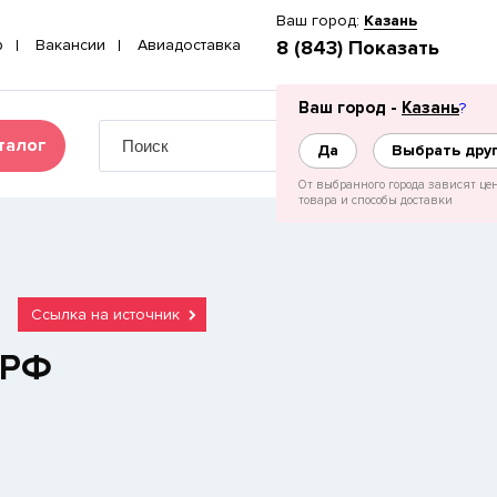
Ваш город:
Казань
p
Вакансии
Авиадоставка
8 (843) Показать
Ваш город -
Казань
?
талог
Да
Выбрать дру
От выбранного города зависят це
товара и способы доставки
Ссылка на источник
 РФ