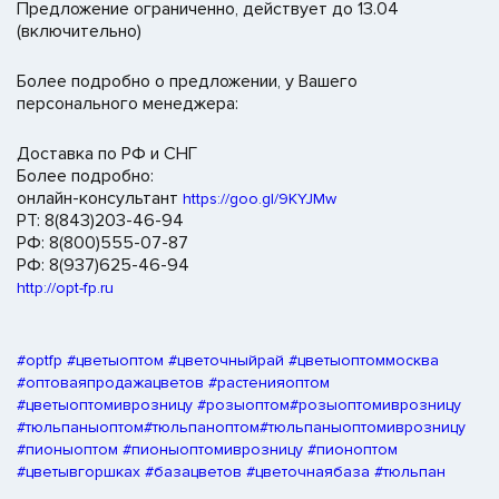
Предложение ограниченно, действует до 13.04
(включительно)
Более подробно о предложении, у Вашего
персонального менеджера:
Доставка по РФ и СНГ
Более подробно:
онлайн-консультант
https://goo.gl/9KYJMw
РТ: 8(843)203-46-94
РФ: 8(800)555-07-87
РФ: 8(937)625-46-94
http://opt-fp.ru
#optfp
#цветыоптом
#цветочныйрай
#цветыоптоммосква
#оптоваяпродажацветов
#растенияоптом
#цветыоптомиврозницу
#розыоптом
#розыоптомиврозницу
#тюльпаныоптом
#тюльпаноптом
#тюльпаныоптомиврозницу
#пионыоптом
#пионыоптомиврозницу
#пионоптом
#цветывгоршках
#базацветов
#цветочнаябаза
#тюльпан