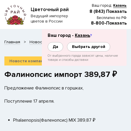
Ваш город:
Казань
Цветочный рай
8 (843) Показать
Ведущий импортер
Бесплатно по РФ
цветов в России
8-800-Показать
Ваш город -
Казань
?
Главная
Новости
Фалинопсис импорт 389,87 ₽
Да
Выбрать другой
От выбранного города зависят цены, наличие
товара и способы доставки
10 апреля 2019 г.
Новости компании
Фалинопсис импорт 389,87 ₽
Предложение Фалинопсис в горшках,
Поступление 17 апреля.
Phalaenopsis(Фаленопсис) MIX 389,87 ₽