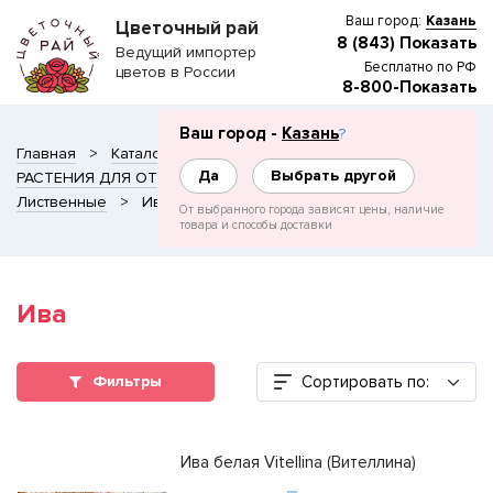
Ваш город:
Казань
Цветочный рай
8 (843) Показать
Ведущий импортер
Бесплатно по РФ
цветов в России
8-800-Показать
Ваш город -
Казань
?
Главная
Каталог
Да
Выбрать другой
РАСТЕНИЯ ДЛЯ ОТКРЫТОГО ГРУНТА
ТК Ногинский
Лиственные
Ива
От выбранного города зависят цены, наличие
товара и способы доставки
Ива
Сортировать по:
Фильтры
Ива белая Vitellina (Вителлина)