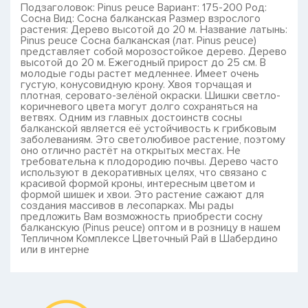
Подзаголовок: Pinus peuce Вариант: 175-200 Род:
Сосна Вид: Сосна балканская Размер взрослого
растения: Дерево высотой до 20 м. Название латынь:
Pinus peuce Сосна балканская (лат. Pinus peuce)
представляет собой морозостойкое дерево. Дерево
высотой до 20 м. Ежегодный прирост до 25 см. В
молодые годы растет медленнее. Имеет очень
густую, конусовидную крону. Хвоя торчащая и
плотная, серовато-зелёной окраски. Шишки светло-
коричневого цвета могут долго сохраняться на
ветвях. Одним из главных достоинств сосны
балканской является её устойчивость к грибковым
заболеваниям. Это светолюбивое растение, поэтому
оно отлично растёт на открытых местах. Не
требовательна к плодородию почвы. Дерево часто
используют в декоративных целях, что связано с
красивой формой кроны, интересным цветом и
формой шишек и хвои. Это растение сажают для
создания массивов в лесопарках. Мы рады
предложить Вам возможность приобрести сосну
балканскую (Pinus peuce) оптом и в розницу в нашем
Тепличном Комплексе Цветочный Рай в Шабердино
или в интерне