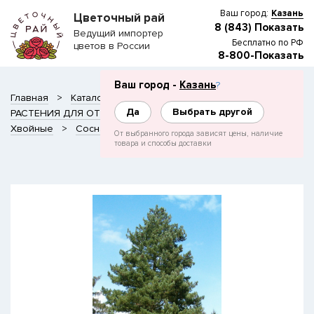
Ваш город:
Казань
Цветочный рай
8 (843) Показать
Ведущий импортер
Бесплатно по РФ
цветов в России
8-800-Показать
Ваш город -
Казань
?
Главная
Каталог
Да
Выбрать другой
РАСТЕНИЯ ДЛЯ ОТКРЫТОГО ГРУНТА
ТК Ногинский
Хвойные
Сосна
Сосна Балканская
От выбранного города зависят цены, наличие
товара и способы доставки