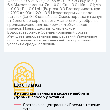
Фасовка: 0.5 кг N (%): 18 P2O5 (%): 6 K2O (%): 18 S (%):
6.4 Микроэлементы: Zn – 0.01; Cu – 0.01; Mn – 0.1; Mo
– 0.001; B – 0.01 pH (1% p-pa): 3.0 Растворимость при
t-20°С (г/100г Н2О): 13.6 Нерастворимый в воде
остаток (%): 0.1 Внешний вид: Смесь порошка и гранул
от белого до серого цвета Назначение: удобрение
предназначено для подкормок любых видов
газонов. Преимущества: Комплексное
Водорастворимое Сбалансированный состав
Улучшает декоративный вид растений Увеличивает
сопротивляемость растений неблагоприятным
условиям среды, болезням
Доставка
В наших магазинах вы можете выбрать
удобный способ доставки
Доставка по центральной России в течение 1
суток